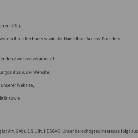
ferrer-URL),
ystem Ihres Rechners sowie der Name Ihres Access-Providers.
genden Zwecken verarbeitet:
dungsaufbaus der Website,
 unserer Website,
ität sowie
st Art. 6 Abs. 1 S. 1 lit. f DSGVO. Unser berechtigtes Interesse folgt 