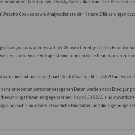
die erhobenen Daten zu dem Zweck, Rückschlüsse auf Ihre Person zu zi
 Website Cookies sowie Analysedienste ein. Nähere Erläuterungen dazu
öglichkeit, mit uns über ein auf der Website bereitgestelltes Formular 
wir wissen, von wem die Anfrage stammt und um diese beantworten zu kön
nahme mit uns erfolgt nach Art. 6 Abs. 1 S. 1 lit. a DSGVO auf Grundlage 
von uns erhobenen personenbezogenen Daten werden nach Erledigung de
Aufbewahrungsfristen entgegenstehen. Nach § 50 BRAO sind anwaltlich
ags und nach § 66 StBerG steuerliche Handakten und die zugehörigen D