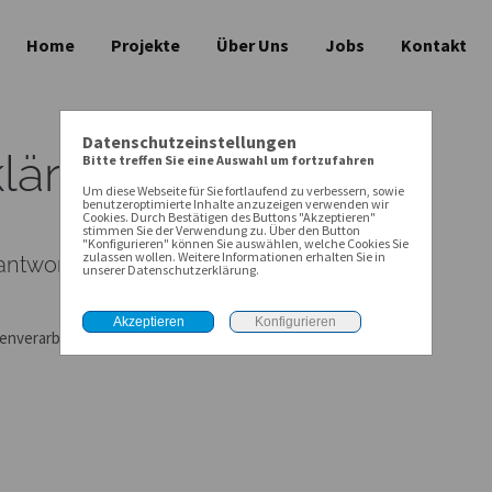
Home
Projekte
Über Uns
Jobs
Kontakt
Datenschutzeinstellungen
lärung
Bitte treffen Sie eine Auswahl um fortzufahren
Um diese Webseite für Sie fortlaufend zu verbessern, sowie
benutzeroptimierte Inhalte anzuzeigen verwenden wir
Cookies. Durch Bestätigen des Buttons "Akzeptieren"
stimmen Sie der Verwendung zu. Über den Button
"Konfigurieren" können Sie auswählen, welche Cookies Sie
zulassen wollen. Weitere Informationen erhalten Sie in
ntwortlichen
unserer Datenschutzerklärung.
tenverarbeitung durch: