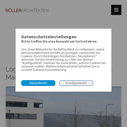
Datenschutzeinstellungen
Bitte treffen Sie eine Auswahl um fortzufahren
Um diese Webseite für Sie fortlaufend zu verbessern, sowie
benutzeroptimierte Inhalte anzuzeigen verwenden wir
Cookies. Durch Bestätigen des Buttons "Akzeptieren"
stimmen Sie der Verwendung zu. Über den Button
"Konfigurieren" können Sie auswählen, welche Cookies Sie
zulassen wollen. Weitere Informationen erhalten Sie in
Logistikzentrum und Verwaltung "Am
unserer Datenschutzerklärung.
Martinszehnten" Frankfurt am Main